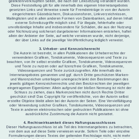
gelinkten/verknüpften Seiten, die nach der Linksetzung verändert wurden.
Diese Feststellung gilt für alle innerhalb des eigenen Internetangebotes
gesetzten Links und Verweise sowie für Fremdeinträge in von der Autorin
eingerichteten Gästebüchern, Diskussionsforen, Linkverzeichnissen,
Mailinglisten und in allen anderen Formen von Datenbanken, auf deren Inhalt
externe Schreibzugriffe möglich sind. Für illegale, fehlerhafte oder
unvollständige Inhalte und insbesondere für Schäden, die aus der Nutzung
oder Nichtnutzung solcherart dargebotener Informationen entstehen, haftet
allein der Anbieter der Seite, auf welche verwiesen wurde, nicht derjenige,
der über Links auf die jeweilige Veröffentlichung lediglich verweist.
3. Urheber- und Kennzeichenrecht
Die Autorin ist bestrebt, in allen Publikationen die Urheberrechte der
verwendeten Grafiken, Tondokumente, Videosequenzen und Texte zu
beachten, von ihr selbst erstellte Grafiken, Tondokumente, Videosequenzen
und Texte zu nutzen oder auf lizenzfreie Grafiken, Tondokumente,
Videosequenzen und Texte zurückzugreifen. Alle innerhalb des
Internetangebotes genannten und ggf. durch Dritte geschützten Marken-
und Warenzeichen unterliegen uneingeschränkt den Bestimmungen des
jeweils gültigen Kennzeichenrechts und den Besitzrechten der jeweiligen
eingetragenen Eigentümer. Allein aufgrund der bloßen Nennung ist nicht der
Schluss zu ziehen, dass Markenzeichen nicht durch Rechte Dritter
geschützt sind! Das Copyright für veröffentlichte, von der Autorin selbst
erstellte Objekte bleibt allein bei der Autorin der Seiten. Eine Vervielfältigung
oder Verwendung solcher Grafiken, Tondokumente, Videosequenzen und
Texte in anderen elektronischen oder gedruckten Publikationen ist ohne
ausdrückliche Zustimmung die Autorin nicht gestattet.
4. Rechtswirksamkeit dieses Haftungsausschlusses
Dieser Haftungsausschluss ist als Teil des Internetangebotes zu betrachten,
von dem aus auf diese Seite verwiesen wurde. Sofern Teile oder einzelne
Formulierungen dieses Textes der geltenden Rechtslage nicht, nicht mehr