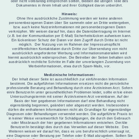
oder nicht vollständig entsprechen sollten, bleiben die übrigen Teile des
Dokumentes in ihrem Inhalt und ihrer Gültigkeit davon unberührt.
Hinweis:
Ohne Ihre ausdrückliche Zustimmung werden wir keine anderen
personenbezogenen Daten über Sie sammeln oder an Dritte weitergeben,
bzw. auch keine Nutzerinformationen mit personenbezogenen Daten
verknüpfen. Wir weisen darauf hin, dass die Datenübertragung im Internet
(z.B. bei der Kommunikation per E-Mail) Sicherheitslücken aufweisen kann.
Ein lückenloser Schutz der Daten vor dem Zugriff durch Dritte ist nicht
möglich. Der Nutzung von im Rahmen der Impressumspflicht
veröffentlichten Kontaktdaten durch Dritte zur Übersendung von nicht
ausdrücklich angeforderter Werbung und Informationsmaterialien wird
hiermit ausdrücklich widersprochen. Die Betreiber der Seiten behalten sich
ausdrücklich rechtliche Schritte im Falle der unverlangten Zusendung von
Werbeinformationen, etwa durch Spam-Mails, vor.
Medizinische Informationen:
Der Inhalt dieser Seite ist ausschließlich zur einführenden Information
bestimmt. Die aufgeführten Informationen ersetzen nicht die persönliche
professionelle Beratung und Behandlung durch eine Ärztin/einen Arzt. Sofern
ein/e Benutzer/in unter gesundheitlichen Problemen leidet, sollte er/sie einen
Untersuchungstermin mit seiner Ärztin/seinem Arzt vereinbaren. Auf der
Basis der hier gegebenen Informationen darf eine Behandlung nicht
eigenständig begonnen, geändert oder abgesetzt werden. Insbesondere
dürfen die enthaltenen Informationen nicht als Grundlage für eigenständige
Diagnosen oder Behandlungen verwendet werden. Die aufgeführte Praxis ist
in keiner Weise verantwortlich für Schädigungen, die durch den Gebrauch
oder Missbrauch der hier gegebenen Informationen entstehen. Der/die
Benutzer/in bestätigt dies durch das Verweilen auf dieser Website. Des
Weiteren weisen wir darauf hin, dass es uns berufsrechtlich untersagt ist,
eine Diagnose oder Beratung per Telefon oder E-Mail abzugeben. Sollten Sie