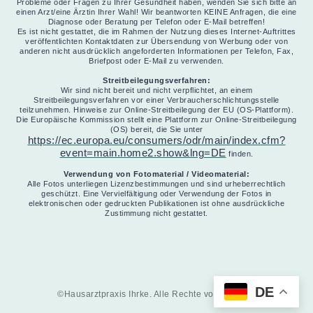
Probleme oder Fragen zu Ihrer Gesundheit haben, wenden Sie sich bitte an
einen Arzt/eine Ärztin Ihrer Wahl! Wir beantworten KEINE Anfragen, die eine
Diagnose oder Beratung per Telefon oder E-Mail betreffen!
Es ist nicht gestattet, die im Rahmen der Nutzung dieses Internet-Auftrittes
veröffentlichten Kontaktdaten zur Übersendung von Werbung oder von
anderen nicht ausdrücklich angeforderten Informationen per Telefon, Fax,
Briefpost oder E-Mail zu verwenden.
Streitbeilegungsverfahren:
Wir sind nicht bereit und nicht verpflichtet, an einem
Streitbeilegungsverfahren vor einer Verbraucherschlichtungsstelle
teilzunehmen. Hinweise zur Online-Streitbeilegung der EU (OS-Plattform).
Die Europäische Kommission stellt eine Plattform zur Online-Streitbeilegung
(OS) bereit, die Sie unter
https://ec.europa.eu/consumers/odr/main/index.cfm?
event=main.home2.show&lng=DE
finden.
Verwendung von Fotomaterial / Videomaterial:
Alle Fotos unterliegen Lizenzbestimmungen und sind urheberrechtlich
geschützt. Eine Vervielfältigung oder Verwendung der Fotos in
elektronischen oder gedruckten Publikationen ist ohne ausdrückliche
Zustimmung nicht gestattet.
DE
©Hausarztpraxis Ihrke. Alle Rechte vorbehalten.