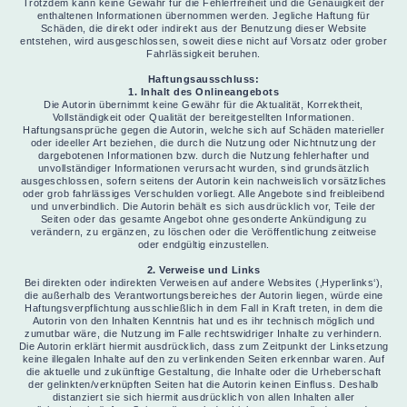
Trotzdem kann keine Gewähr für die Fehlerfreiheit und die Genauigkeit der
enthaltenen Informationen übernommen werden. Jegliche Haftung für
Schäden, die direkt oder indirekt aus der Benutzung dieser Website
entstehen, wird ausgeschlossen, soweit diese nicht auf Vorsatz oder grober
Fahrlässigkeit beruhen.
Haftungsausschluss:
1. Inhalt des Onlineangebots
Die Autorin übernimmt keine Gewähr für die Aktualität, Korrektheit,
Vollständigkeit oder Qualität der bereitgestellten Informationen.
Haftungsansprüche gegen die Autorin, welche sich auf Schäden materieller
oder ideeller Art beziehen, die durch die Nutzung oder Nichtnutzung der
dargebotenen Informationen bzw. durch die Nutzung fehlerhafter und
unvollständiger Informationen verursacht wurden, sind grundsätzlich
ausgeschlossen, sofern seitens der Autorin kein nachweislich vorsätzliches
oder grob fahrlässiges Verschulden vorliegt. Alle Angebote sind freibleibend
und unverbindlich. Die Autorin behält es sich ausdrücklich vor, Teile der
Seiten oder das gesamte Angebot ohne gesonderte Ankündigung zu
verändern, zu ergänzen, zu löschen oder die Veröffentlichung zeitweise
oder endgültig einzustellen.
2. Verweise und Links
Bei direkten oder indirekten Verweisen auf andere Websites (‚Hyperlinks‘),
die außerhalb des Verantwortungsbereiches der Autorin liegen, würde eine
Haftungsverpflichtung ausschließlich in dem Fall in Kraft treten, in dem die
Autorin von den Inhalten Kenntnis hat und es ihr technisch möglich und
zumutbar wäre, die Nutzung im Falle rechtswidriger Inhalte zu verhindern.
Die Autorin erklärt hiermit ausdrücklich, dass zum Zeitpunkt der Linksetzung
keine illegalen Inhalte auf den zu verlinkenden Seiten erkennbar waren. Auf
die aktuelle und zukünftige Gestaltung, die Inhalte oder die Urheberschaft
der gelinkten/verknüpften Seiten hat die Autorin keinen Einfluss. Deshalb
distanziert sie sich hiermit ausdrücklich von allen Inhalten aller